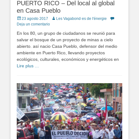
PUERTO RICO – Del local al global
en Casa Pueblo
Publicado
Autor
23 agosto 2017
Les Vagabond·es de l'énergie
en
Deja un comentario
En los 80, un grupo de ciudadanos se reunió para
salvar el bosque de un proyecto de minas a cielo
abierto. así nacio Casa Pueblo, defensor del medio
ambiente en Puerto Rico, llevando proyectos
ecológicos, culturales, económicos y energéticos en
Lire plus …