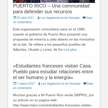
PUERTO RICO – Una communidad
para defender sus recursos
Publicado
Autor
25 abril 2017
Les Vagabond·es de l'énergie
Deja
en
un comentario
Esta organización comunitaria nace en el 1980,
cuando el gobierno de Puerto Rico presentó una
propuesta de minería a cielo abierto en las montañas
de la isla. Se refiere a los pequeños pueblos de
Adjuntas, Utuado y Lares, de los
Lire plus …
«Estudiantes franceses visitan Casa
Pueblo para estudiar relaciones entre
el ser humano y la energía»
Publicado
Autor
7 marzo 2017
Les Vagabond·es de l'énergie
Deja
en
un comentario
Muchas gracias a Mi Puerto Rico verde (MIPRV), por
su articulo en su pagina web:
http://www.miprv.com/estudiantes-franceses-visitan-