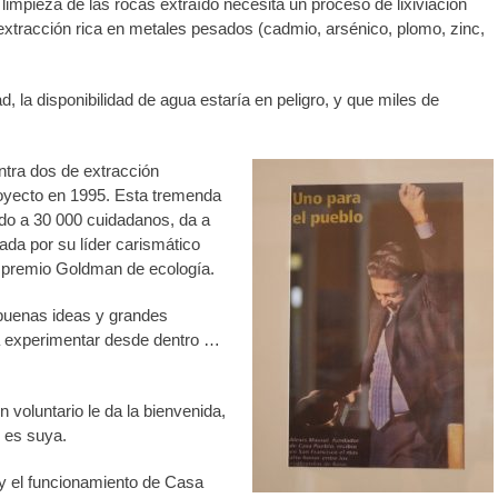
 limpieza de las rocas extraído necesita un proceso de lixiviación
xtracción rica en metales pesados (cadmio, arsénico, plomo, zinc,
ad, la disponibilidad de agua estaría en peligro, y que miles de
ntra dos de extracción
royecto en 1995. Esta tremenda
do a 30 000 cuidadanos, da a
da por su líder carismático
l premio Goldman de ecología.
 buenas ideas y grandes
a experimentar desde dentro …
voluntario le da la bienvenida,
 es suya.
a y el funcionamiento de Casa