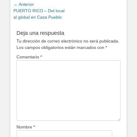
Navegación
← Anterior
Entrada
PUERTO RICO – Del local
de
anterior:
al global en Casa Pueblo
entradas
Deja una respuesta
Tu dirección de correo electrónico no será publicada.
Los campos obligatorios están marcados con
*
Comentario
*
Nombre
*