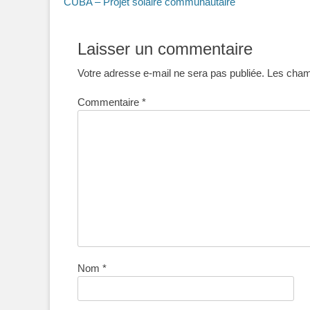
Article
CUBA – Projet solaire communautaire
de
précédent :
l’article
Laisser un commentaire
Votre adresse e-mail ne sera pas publiée.
Les champ
Commentaire
*
Nom
*