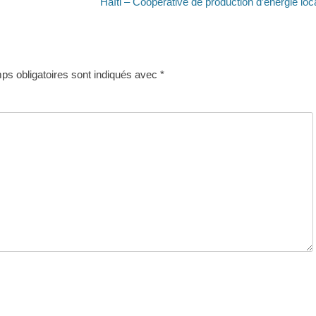
Article
Haïti – Coopérative de production d’énergie loc
suivant :
s obligatoires sont indiqués avec
*