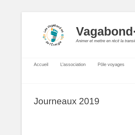
Vagabond·
Animer et mettre en récit la trans
Menu principal
Aller
Accueil
L’association
Pôle voyages
au
contenu
Journeaux 2019