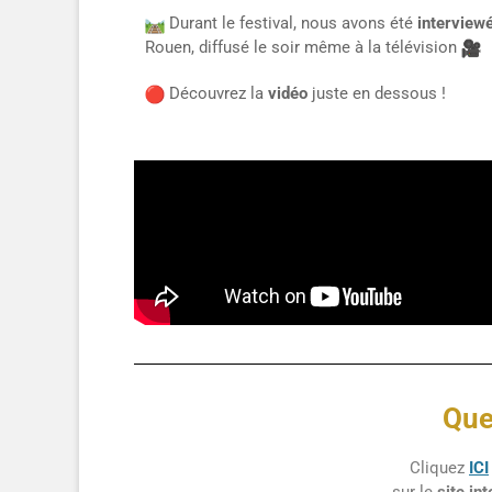
Durant le festival, nous avons été
interview
Rouen, diffusé le soir même à la télévision
Découvrez la
vidéo
juste en dessous !
Que
Cliquez
ICI