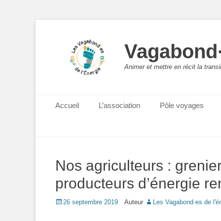
Vagabond·
Animer et mettre en récit la trans
Menu principal
Aller
Accueil
L’association
Pôle voyages
au
contenu
Nos agriculteurs : grenie
producteurs d’énergie r
Posted
26 septembre 2019
Auteur
Les Vagabond·es de l'é
on