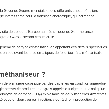
e la Seconde Guerre mondiale et des différents chocs pétroliers
ie intéressante pour la transition énergétique, qui permet de
.
ère visite de ce tour d’Europe au méthaniseur de Sommerance
iologique GAEC Pierson depuis 2016.
général de ce type d’installation, en apportant des détails spécifiques
t en soulevant les problématiques de fond liées à la méthanisation.
méthaniseur ?
 de la matière organique par des bactéries en condition anaérobie,
ie permet de produire un engrais appelé le « digestat », ainsi qu’un
e dioxyde de carbone (CO
) exploitable de deux manières différentes
2
té et de chaleur ; ou par injection, c’est-à-dire la production de