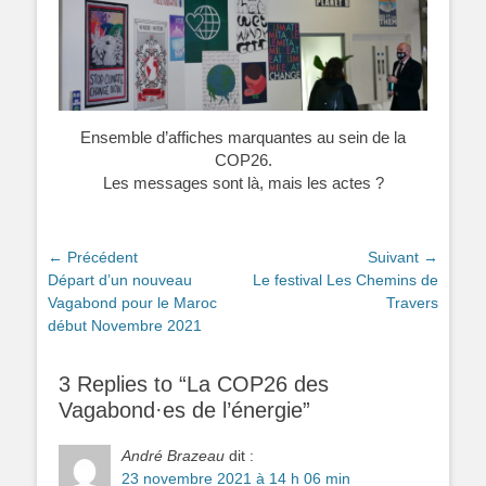
Ensemble d’affiches marquantes au sein de la
COP26.
Les messages sont là, mais les actes ?
Navigation
← Précédent
Suivant →
Article
Article
Départ d’un nouveau
Le festival Les Chemins de
de
précédent :
suivant :
Vagabond pour le Maroc
Travers
l’article
début Novembre 2021
3 Replies to “La COP26 des
Vagabond·es de l’énergie”
André Brazeau
dit :
23 novembre 2021 à 14 h 06 min