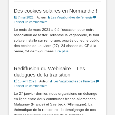
Des cookies solaires en Normandie !
Posted
7 mai 2021
Auteur
Les Vagabond·es de l'énergie
on
Laisser un commentaire
Le mois de mars 2021 a été l’occasion pour notre
association de tester Hélianthe la vagabonde, le four
solaire installé sur remorque, auprès du jeune public
des écoles de Louviers (27). 24 classes du CP à la
5ème, 24 demi-journées
Lire plus …
Rediffusion du Webinaire – Les
dialogues de la transition
Posted
15 avril 2021
Auteur
Les Vagabond·es de l'énergie
on
Laisser un commentaire
Le 27 janvier dernier, nous organisions un échange
en ligne entre deux communes franco-allemandes,
Malaunay (France) et Saerbeck (Allemagne). La
thématique de la rencontre : le témoignage de ces