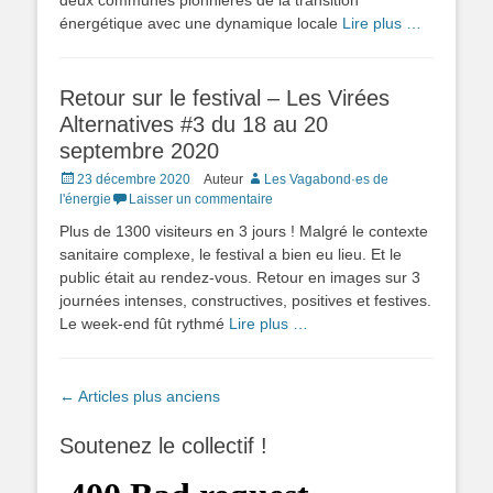
deux communes pionnières de la transition
énergétique avec une dynamique locale
Lire plus …
Retour sur le festival – Les Virées
Alternatives #3 du 18 au 20
septembre 2020
Posted
23 décembre 2020
Auteur
Les Vagabond·es de
on
l'énergie
Laisser un commentaire
Plus de 1300 visiteurs en 3 jours ! Malgré le contexte
sanitaire complexe, le festival a bien eu lieu. Et le
public était au rendez-vous. Retour en images sur 3
journées intenses, constructives, positives et festives.
Le week-end fût rythmé
Lire plus …
Navigation
←
Articles plus anciens
des
articles
Soutenez le collectif !