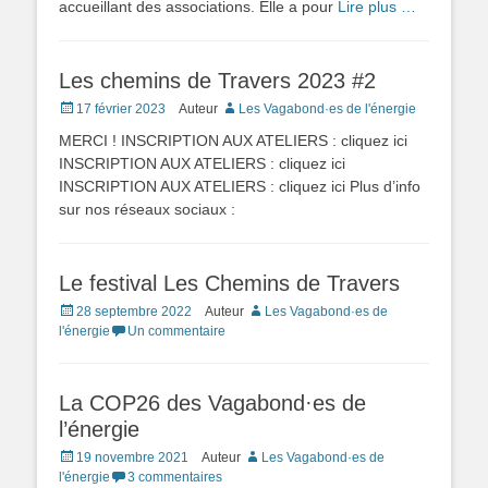
accueillant des associations. Elle a pour
Lire plus …
Les chemins de Travers 2023 #2
Posted
17 février 2023
Auteur
Les Vagabond·es de l'énergie
on
MERCI ! INSCRIPTION AUX ATELIERS : cliquez ici
INSCRIPTION AUX ATELIERS : cliquez ici
INSCRIPTION AUX ATELIERS : cliquez ici Plus d’info
sur nos réseaux sociaux :
Le festival Les Chemins de Travers
Posted
28 septembre 2022
Auteur
Les Vagabond·es de
on
l'énergie
Un commentaire
La COP26 des Vagabond·es de
l’énergie
Posted
19 novembre 2021
Auteur
Les Vagabond·es de
on
l'énergie
3 commentaires