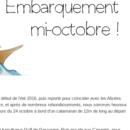
début de l’été 2016, puis reporté pour coïncider avec les Alizées
mbre, et après de nombreux rebondissements, nous sommes heureux
urs du 24 octobre à bord d’un catamaran de 12m de long au départ
le tumultueux Golf de Gascogne. Puis escale aux Canaries, pour