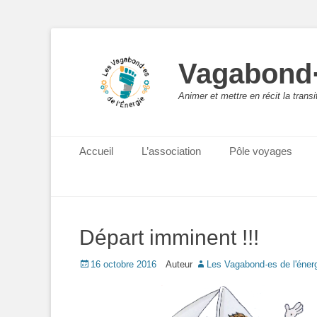
Vagabond·
Animer et mettre en récit la trans
Menu principal
Aller
Accueil
L’association
Pôle voyages
au
contenu
Départ imminent !!!
Posted
16 octobre 2016
Auteur
Les Vagabond·es de l'éner
on