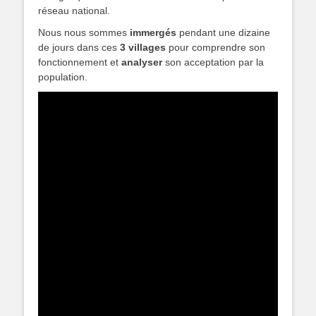
réseau national.
Nous nous sommes
immergés
pendant une dizaine
de jours dans ces
3 villages
pour comprendre son
fonctionnement et
analyser
son acceptation par la
population.