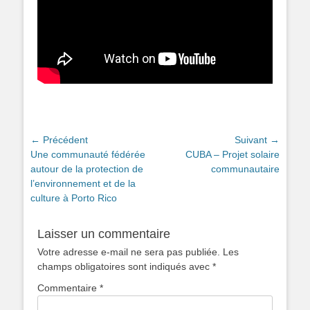
Navigation
← Précédent
Suivant →
Article
Article
Une communauté fédérée
CUBA – Projet solaire
de
précédent :
suivant :
autour de la protection de
communautaire
l’article
l’environnement et de la
culture à Porto Rico
Laisser un commentaire
Votre adresse e-mail ne sera pas publiée.
Les
champs obligatoires sont indiqués avec
*
Commentaire
*