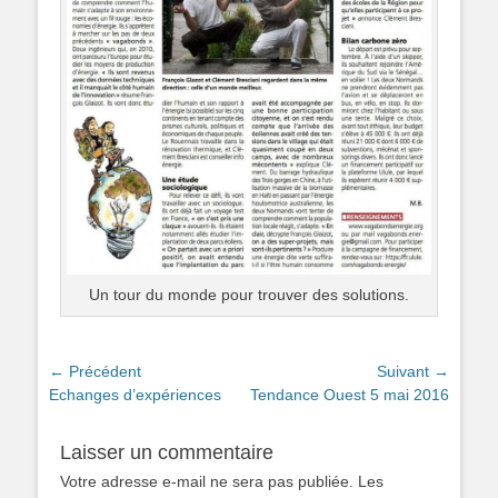
Un tour du monde pour trouver des solutions.
Navigation
← Précédent
Suivant →
Article
Article
Echanges d’expériences
Tendance Ouest 5 mai 2016
de
précédent :
suivant :
l’article
Laisser un commentaire
Votre adresse e-mail ne sera pas publiée.
Les