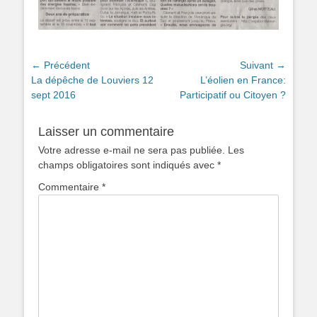
Navigation
← Précédent
Suivant →
Article
Article
La dépêche de Louviers 12
L’éolien en France:
de
précédent :
suivant :
sept 2016
Participatif ou Citoyen ?
l’article
Laisser un commentaire
Votre adresse e-mail ne sera pas publiée.
Les
champs obligatoires sont indiqués avec
*
Commentaire
*