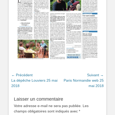
Navigation
← Précédent
Suivant →
Article
Article
La dépêche Louviers 25 mai
Paris Normandie web 25
de
précédent :
suivant :
2018
mai 2018
l’article
Laisser un commentaire
Votre adresse e-mail ne sera pas publiée.
Les
champs obligatoires sont indiqués avec
*