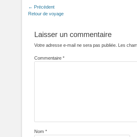
Navigation
← Précédent
Article
Retour de voyage
de
précédent :
l’article
Laisser un commentaire
Votre adresse e-mail ne sera pas publiée.
Les champ
Commentaire
*
Nom
*