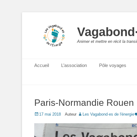
Vagabond·
Animer et mettre en récit la trans
Menu principal
Aller
Accueil
L’association
Pôle voyages
au
contenu
Paris-Normandie Rouen 
Posted
17 mai 2018
Auteur
Les Vagabond·es de l'énergie
on