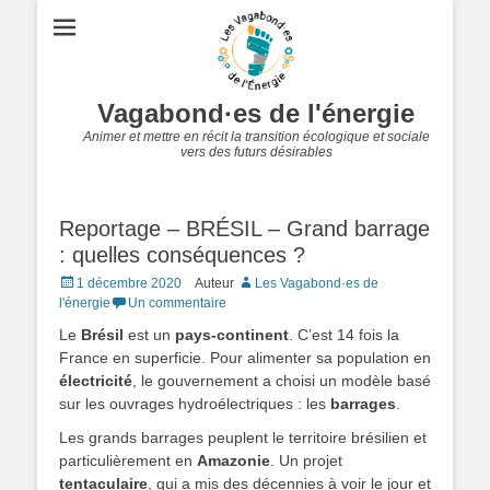
Vagabond·es de l'énergie
Animer et mettre en récit la transition écologique et sociale
vers des futurs désirables
Reportage – BRÉSIL – Grand barrage
: quelles conséquences ?
Posted
1 décembre 2020
Auteur
Les Vagabond·es de
on
l'énergie
Un commentaire
Le
Brésil
est un
pays-continent
. C’est 14 fois la
France en superficie. Pour alimenter sa population en
électricité
, le gouvernement a choisi un modèle basé
sur les ouvrages hydroélectriques : les
barrages
.
Les grands barrages peuplent le territoire brésilien et
particulièrement en
Amazonie
. Un projet
tentaculaire
, qui a mis des décennies à voir le jour et