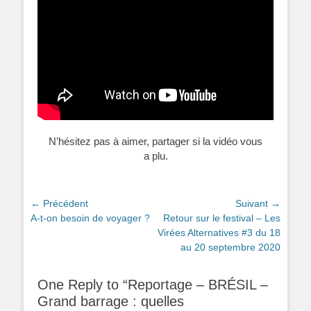
N’hésitez pas à aimer, partager si la vidéo vous
a plu.
Navigation
← Précédent
Suivant →
Article
Article
A-t-on besoin de voyager ?
Retour sur le festival – Les
de
précédent :
suivant :
Virées Alternatives #3 du 18
l’article
au 20 septembre 2020
One Reply to “Reportage – BRÉSIL –
Grand barrage : quelles